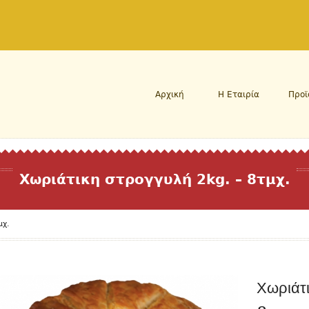
Αρχική
Η Εταιρία
Προϊ
Χωριάτικη στρογγυλή 2kg. – 8τμχ.
μχ.
Χωριάτ