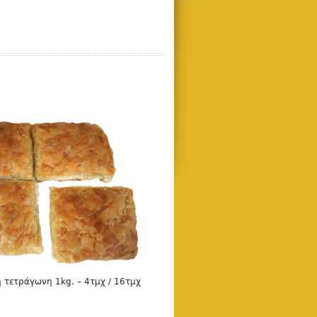
DETAILS
 τετράγωνη 1kg. – 4τμχ / 16τμχ